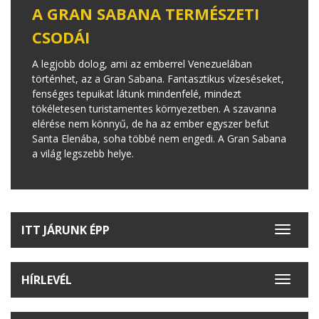
A GRAN SABANA TERMÉSZETI
CSODÁI
A legjobb dolog, ami az emberrel Venezuelában
történhet, az a Gran Sabana. Fantasztikus vízeséseket,
fenséges tepuikat látunk mindenfelé, mindezt
tökéletesen turistamentes környezetben. A szavanna
elérése nem könnyű, de ha az ember egyszer befut
Santa Elenába, soha többé nem engedi. A Gran Sabana
a világ legszebb helye.
ITT JÁRUNK ÉPP
Toggle
navigat
HÍRLEVÉL
Toggle
navigat