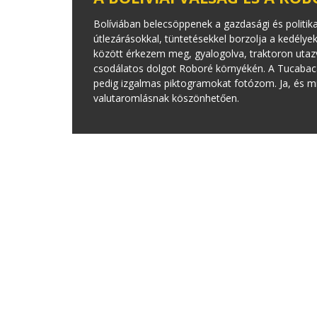
Bolíviában belecsöppenek a gazdasági és politi
útlezárásokkal, tüntetésekkel borzolja a kedélye
között érkezem meg, gyalogolva, traktoron utaz
csodálatos dolgot Roboré környékén. A Tucabaca
pedig izgalmas piktogramokat fotózom. Ja, és mi
valutaromlásnak köszönhetően.