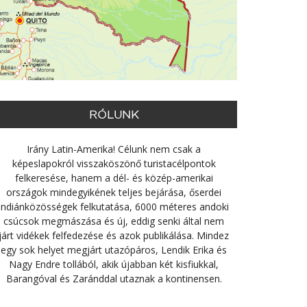
RÓLUNK
Irány Latin-Amerika! Célunk nem csak a
képeslapokról visszaköszönő turistacélpontok
felkeresése, hanem a dél- és közép-amerikai
országok mindegyikének teljes bejárása, őserdei
indiánközösségek felkutatása, 6000 méteres andoki
csúcsok megmászása és új, eddig senki által nem
járt vidékek felfedezése és azok publikálása. Mindez
egy sok helyet megjárt utazópáros, Lendik Erika és
Nagy Endre tollából, akik újabban két kisfiukkal,
Barangóval és Zaránddal utaznak a kontinensen.