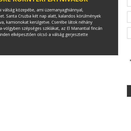
kai válság közepébe, ami üzemanyaghiánnyal,
ket. Santa Cruzba két nap alatt, kalandos körülmények
va, kamionokat kerülgetve. Cserébe látok néhány
-völgyben szépséges sziklákat, az El Manantial fincán
nden elképesztően olcsó a válság gerjesztette