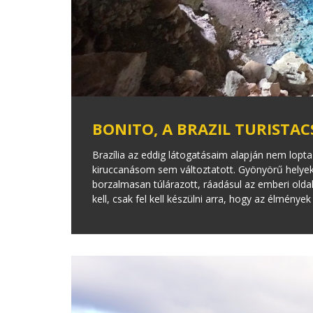
BONITO, A BRAZIL TURISTA
Brazília az eddig látogatásaim alapján nem lopt
kiruccanásom sem változtatott. Gyönyörű helyek
borzalmasan túlárazott, ráadásul az emberi oldala
kell, csak fel kell készülni arra, hogy az élmén