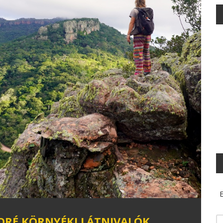
E
BORÉ KÖRNYÉKI LÁTNIVALÓK