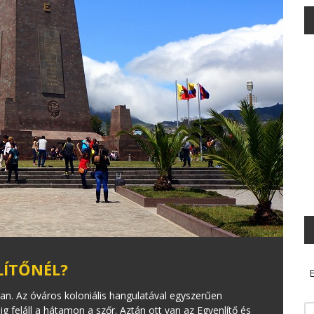
LÍTŐNÉL?
E
n. Az óváros koloniális hangulatával egyszerűen
g feláll a hátamon a szőr. Aztán ott van az Egyenlítő és