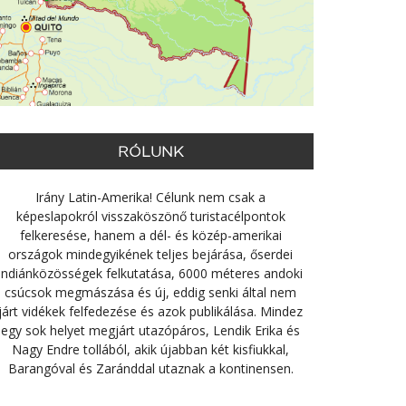
RÓLUNK
Irány Latin-Amerika! Célunk nem csak a
képeslapokról visszaköszönő turistacélpontok
felkeresése, hanem a dél- és közép-amerikai
országok mindegyikének teljes bejárása, őserdei
indiánközösségek felkutatása, 6000 méteres andoki
csúcsok megmászása és új, eddig senki által nem
járt vidékek felfedezése és azok publikálása. Mindez
egy sok helyet megjárt utazópáros, Lendik Erika és
Nagy Endre tollából, akik újabban két kisfiukkal,
Barangóval és Zaránddal utaznak a kontinensen.