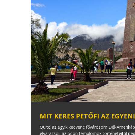
MIT KERES PETŐFI AZ EGYEN
Quito az egyik kedvenc fővárosom Dél-Amerikába
elvarázsol, az ódon templomok történeteitől pedi