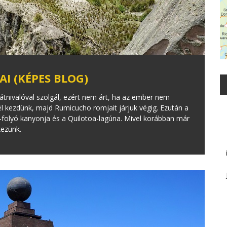
I (KÉPES BLOG)
tnivalóval szolgál, ezért nem árt, ha az ember nem
nél kezdünk, majd Rumicucho romjait járjuk végig. Ezután a
i-folyó kanyonja és a Quilotoa-lagúna. Mivel korábban már
kezünk.