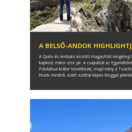
A BELSŐ-ANDOK HIGHLIGHTJA
A Quito és Ambato közötti magasföld rengeteg lá
kapkod, mikor erre jár. A csapattal az Egyenlítő
Pululahua-kráter következik, majd irány a Toach
írtunk mindről, ezért ezúttal képes bloggal jelent