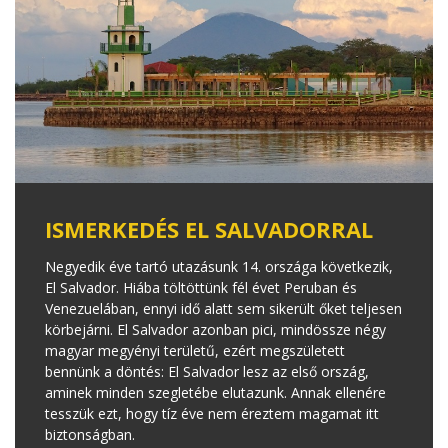
ISMERKEDÉS EL SALVADORRAL
Negyedik éve tartó utazásunk 14. országa következik,
El Salvador. Hiába töltöttünk fél évet Peruban és
Venezuelában, ennyi idő alatt sem sikerült őket teljesen
körbejárni. El Salvador azonban pici, mindössze négy
magyar megyényi területű, ezért megszületett
bennünk a döntés: El Salvador lesz az első ország,
aminek minden szegletébe elutazunk. Annak ellenére
tesszük ezt, hogy tíz éve nem éreztem magamat itt
biztonságban.