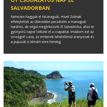
SALVADORBAN
Nehezen hagyjuk el Nicaraguát, mivel Zolinak
elfelejtettek az útlevelébe pecsételni a managuái
határon, de végül megérkezünk El Salvadorba, ahol öt
gyönyörű napot töltünk el a csapattal. Imádom ezt az
országot! Laza, az emberek hihetetlenül aranyosak és
a pupusát is bírnám enni hetekig.