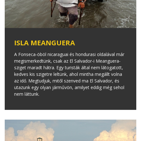
ISLA MEANGUERA
A Fonseca-öböl nicaraguai és hondurasi oldalával már
megismerkedtünk, csak az El Salvador-i Meanguera-
sziget maradt hátra. Egy turisták által nem látogatott,
kedves kis szigetre leltünk, ahol mintha megállt volna
az idő. Megtudjuk, mitől szenved ma El Salvador, és
utazunk egy olyan járművön, amilyet eddig még sehol
nem láttunk.