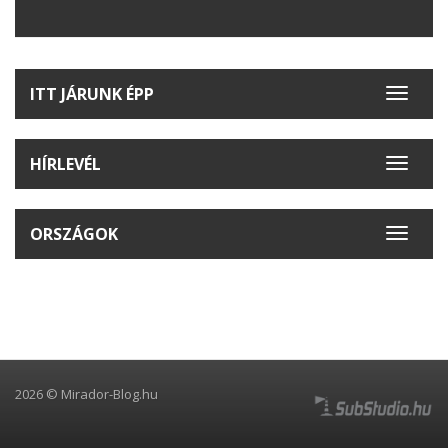
ITT JÁRUNK ÉPP
Toggle
navigat
HÍRLEVÉL
Toggle
navigat
ORSZÁGOK
Toggle
navigat
2026 © Mirador-Blog.hu