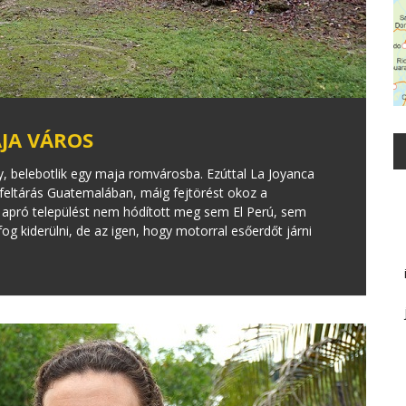
AJA VÁROS
 belebotlik egy maja romvárosba. Ezúttal La Joyanca
 feltárás Guatemalában, máig fejtörést okoz a
e apró települést nem hódított meg sem El Perú, sem
g kiderülni, de az igen, hogy motorral esőerdőt járni