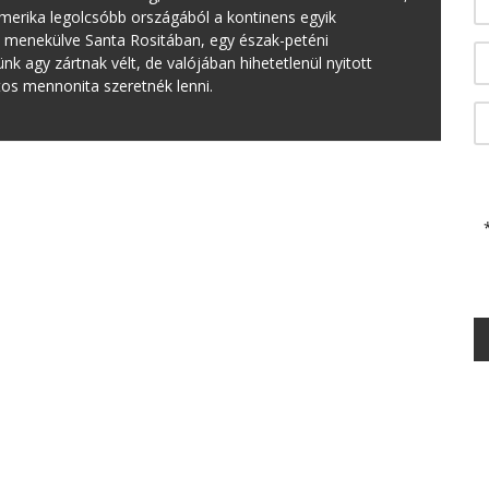
erika legolcsóbb országából a kontinens egyik
lől menekülve Santa Rositában, egy észak-peténi
 agy zártnak vélt, de valójában hihetetlenül nyitott
ztos mennonita szeretnék lenni.