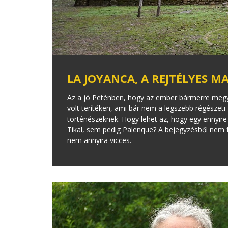
LA JOYANCA, A REJTÉLYES M
Az a jó Peténben, hogy az ember bármerre megy,
volt terítéken, ami bár nem a legszebb régészeti
történészeknek. Hogy lehet az, hogy egy ennyir
Tikal, sem pedig Palenque? A bejegyzésből nem fo
nem annyira vicces.