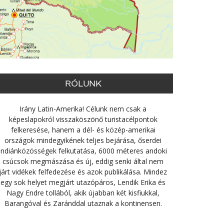
RÓLUNK
Irány Latin-Amerika! Célunk nem csak a
képeslapokról visszaköszönő turistacélpontok
felkeresése, hanem a dél- és közép-amerikai
országok mindegyikének teljes bejárása, őserdei
indiánközösségek felkutatása, 6000 méteres andoki
csúcsok megmászása és új, eddig senki által nem
járt vidékek felfedezése és azok publikálása. Mindez
egy sok helyet megjárt utazópáros, Lendik Erika és
Nagy Endre tollából, akik újabban két kisfiukkal,
Barangóval és Zaránddal utaznak a kontinensen.