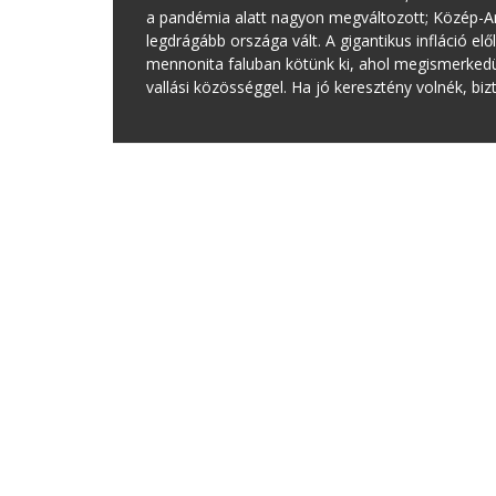
a pandémia alatt nagyon megváltozott; Közép-Am
legdrágább országa vált. A gigantikus infláció e
mennonita faluban kötünk ki, ahol megismerkedünk
vallási közösséggel. Ha jó keresztény volnék, bi