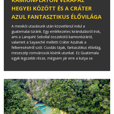
HEGYEI KÖZÖTT ÉS A CRÁTER
AZUL FANTASZTIKUS ÉLŐVILÁGA
A mexikói utazásunk után közvetlenül indul a
guatemalai túránk. Egy emlékezetes kirándulásról írok,
ami a Lanquínt Sebollal összekötő kamiontúráról,
valamint a Sayaxché melletti Cráter Azulnak a
felkereséséről szól. Csodás tájak, fantasztikus élővilág,
meseszép romvárosok kísérik utunkat. Ez Guatemala
egyik legszebb része, mégsem jár erre a kutya se.