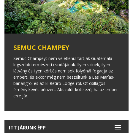
SEMUC CHAMPEY
Semuc Champeyt nem véletlenül tartják Guatemala
legszebb természeti csodájának. Ilyen színek, ilyen
látvány és ilyen körítés nem sok folyónál fogadja az
embert, és akkor még nem beszéltünk a Las Marías-
barlangról és az El Retiro Lodge-ról. Öt csillagos
élmény kevés pénzért. Abszolút kötelező, ha az ember
erre jár.
ITT JÁRUNK ÉPP
Toggle