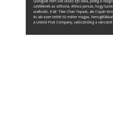
Quiriguát nem sok utazó ejti útba, pedig a Vilá
sztéléknek az otthona. Ahhoz persze, hogy turi
uralkodó, K'ak' Tiliw Chan Yopaat, aki Copán ler
és aki ezen tettét tíz méter magas, hieroglifákkal
a United Fruit Company, valószínűleg a városból