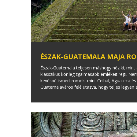
ÉSZAK-GUATEMALA MAJA RO
Észak-Guatemala teljesen máshogy néz ki, mint 
klasszikus kor legizgalmasabb emlékeit rejti. Ne
kevésbé ismert romok, mint Ceibal, Aguateca és Y
Guatemalaváros felé utazva, hogy teljes legyen 