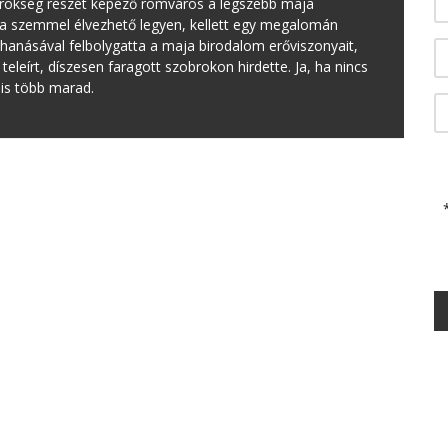
görökség részét képező romváros a legszebb maja
sta szemmel élvezhető legyen, kellett egy megalomán
ohanásával felbolygatta a maja birodalom erőviszonyait,
 teleírt, díszesen faragott szobrokon hirdette. Ja, ha nincs
 is több marad.