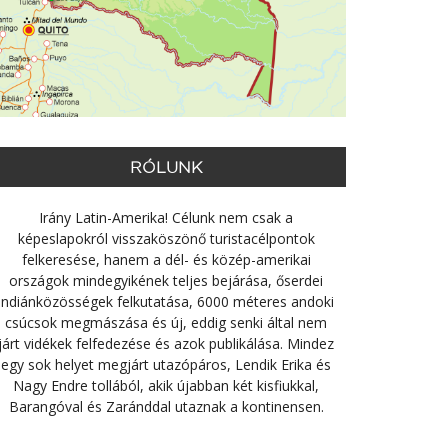
RÓLUNK
Irány Latin-Amerika! Célunk nem csak a
képeslapokról visszaköszönő turistacélpontok
felkeresése, hanem a dél- és közép-amerikai
országok mindegyikének teljes bejárása, őserdei
indiánközösségek felkutatása, 6000 méteres andoki
csúcsok megmászása és új, eddig senki által nem
járt vidékek felfedezése és azok publikálása. Mindez
egy sok helyet megjárt utazópáros, Lendik Erika és
Nagy Endre tollából, akik újabban két kisfiukkal,
Barangóval és Zaránddal utaznak a kontinensen.