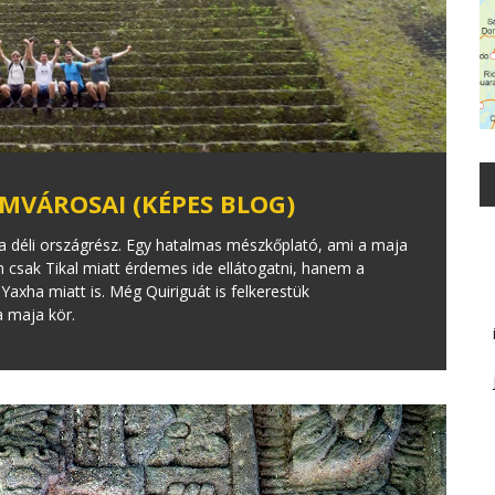
MVÁROSAI (KÉPES BLOG)
a déli országrész. Egy hatalmas mészkőplató, ami a maja
m csak Tikal miatt érdemes ide ellátogatni, hanem a
axha miatt is. Még Quiriguát is felkerestük
a maja kör.