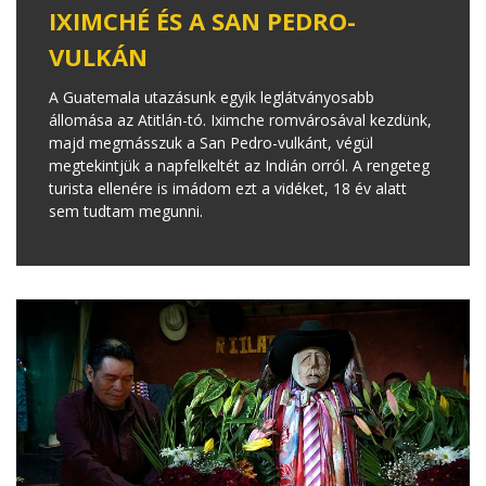
IXIMCHÉ ÉS A SAN PEDRO-
VULKÁN
A Guatemala utazásunk egyik leglátványosabb
állomása az Atitlán-tó. Iximche romvárosával kezdünk,
majd megmásszuk a San Pedro-vulkánt, végül
megtekintjük a napfelkeltét az Indián orról. A rengeteg
turista ellenére is imádom ezt a vidéket, 18 év alatt
sem tudtam megunni.