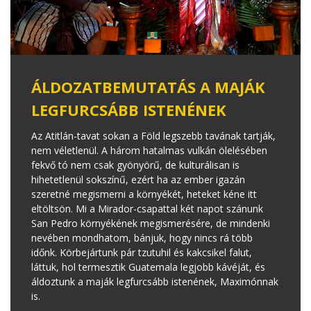
ÁLDOZATBEMUTATÁS A MAJÁK
LEGFURCSÁBB ISTENÉNEK
Az Atitlán-tavat sokan a Föld legszebb tavának tartják,
nem véletlenül. A három hatalmas vulkán ölelésében
fekvő tó nem csak gyönyörű, de kulturálisan is
hihetetlenül sokszínű, ezért ha az ember igazán
szeretné megismerni a környékét, heteket kéne itt
eltöltsön. Mi a Mirador-csapattal két napot szánunk
San Pedro környékének megismerésére, de mindenki
nevében mondhatom, bánjuk, hogy nincs rá több
időnk. Körbejártunk pár tzutuhil és kakcsikel falut,
láttuk, hol termesztik Guatemala legjobb kávéját, és
áldoztunk a maják legfurcsább istenének, Maximónnak
is.