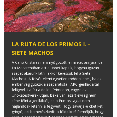
LA RUTA DE LOS PRIMOS I. -
SIETE MACHOS
A Caño Cristales nem nyűgözött le minket annyira, de
La Macarenában azt a tippet kapjuk, hogyha igazán
szépet akarunk látni, akkor keressük fel a Siete
Machost. A folyót elérni egyetlen módon lehet, ha az
ember végigutazik a szeparatista FARC-gerillák által
felügyelt La Ruta de los Primoson, vagyis az
Unokatestvérek útján. Béke van, ezért elvileg nem
kéne félni a gerilláktól, de a Primos tagjai nem
hajlandóak letenni a fegyvert. Hogy zavarja-e őket két
gringó, aki bemerészkedik a földjükre? Reméljük, hogy