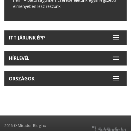
nem. A bátorságunkért cserébe életünk egyik legszebb
élményében lesz részünk.
ITT JÁRUNK ÉPP
Toggle
navigat
HÍRLEVÉL
Toggle
navigat
ORSZÁGOK
Toggle
navigat
2026 © Mirador-Blog.hu