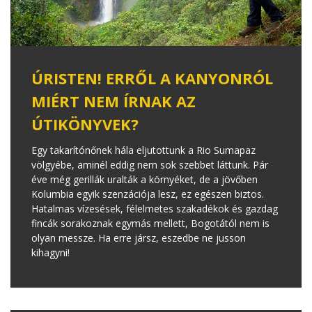
ÚRISTEN! ERRŐL A KANYONRÓL
MIÉRT NEM ÍRNAK AZ
ÚTIKÖNYVEK?
Egy takarítónőnek hála eljutottunk a Rio Sumapaz
völgyébe, aminél eddig nem sok szebbet láttunk. Pár
éve még gerillák uralták a környéket, de a jövőben
Kolumbia egyik szenzációja lesz, ez egészen biztos.
Hatalmas vízesések, félelmetes szakadékok és gazdag
fincák sorakoznak egymás mellett, Bogotától nem is
olyan messze. Ha erre jársz, eszedbe ne jusson
kihagyni!