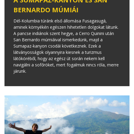
BERNARDO MÚMIÁI
Dél-Kolumbia túránk első állomása Fusagasugá,
aminek környékén egészen hihetetlen dolgokat látunk.
A pancse indiánok szent hegye, a Cerro Quinini után
San Bernardo múmiáival ismerkedünk, majd a
Sumapaz-kanyon csodái következnek. Ezek a
látványosságok olyannyira kiesnek a turizmus
látóköréből, hogy az egész út során nekem kell
navigálni a sofőröket, mert fogalmuk nincs róla, merre
járunk.