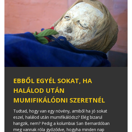
EBBŐL EGYÉL SOKAT, HA
HALÁLOD UTÁN
MUMIFIKÁLÓDNI SZERETNÉL
Tudtad, hogy van egy növény, amiből ha jó sokat
eszel, halálod után mumifikálódsz? Elég bizarul
hangzik, nem? Pedig a kolumbiai San Bernardóban
meg vannak róla győződve, hogyha minden nap