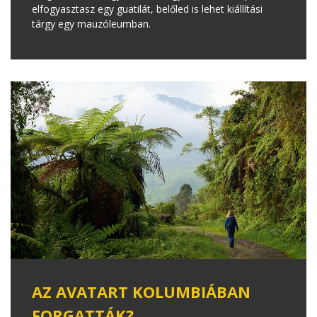
elfogyasztasz egy guatilát, belőled is lehet kiállítási
tárgy egy mauzóleumban.
AZ AVATART KOLUMBIÁBAN
FORGATTÁK?