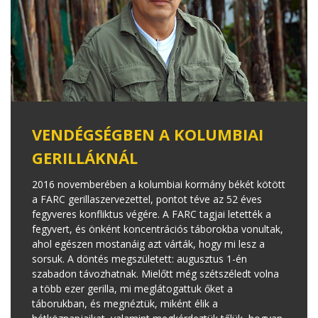
VENDÉGSÉGBEN A KOLUMBIAI
GERILLÁKNÁL
2016 novemberében a kolumbiai kormány békét kötött
a FARC gerillaszervezettel, pontot téve az 52 éves
fegyveres konfliktus végére. A FARC tagjai letették a
fegyvert, és önként koncentrációs táborokba vonultak,
ahol egészen mostanáig azt várták, hogy mi lesz a
sorsuk. A döntés megszületett: augusztus 1-én
szabadon távozhatnak. Mielőtt még szétszéledt volna
a több ezer gerilla, mi meglátogattuk őket a
táborukban, és megnéztük, miként élik a