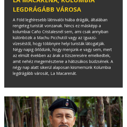
LEGDRÁGÁBB VÁROSA
A Föld leghíresebb látnivalói hiába drágák, általában
rengeteg turistát vonzanak. Nincs ez másképp a
kolumbiai Caño Cristalesnél sem, ami csak annyiban
különbözik a Machu Picchutól vagy az Iguazú-
vízeséstől, hogy többnyire helyi turisták látogatják.
Négy napig őrlődünk, hogy menjünk-e vagy sem, mert
az elmúlt években az árak a tízszeresére emelkedtek,
amit nehéz megemésztenie a hátizsákos büdzsének. A
négy nap alatt sikerül alaposan kiismernünk Kolumbia
legdrágább városát, La Macarenát.