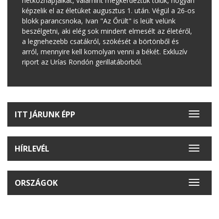
hétköznapjaikat, valamint megkérdeztük tőlük, hogyan
képzelik el az életüket augusztus 1. után. Végül a 26-os
blokk parancsnoka, Ivan "Az Őrült" is leült velünk
beszélgetni, aki elég sok mindent elmesélt az életéről,
a legnehezebb csatákról, szökését a börtönből és
arról, mennyire kell komolyan venni a békét. Exkluzív
riport az Urías Rondón gerillatáborból.
ITT JÁRUNK ÉPP
Toggle
navigat
HÍRLEVÉL
Toggle
navigat
ORSZÁGOK
Toggle
navigat