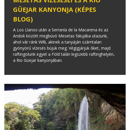
GÜEJAR KANYONJA (KÉPES
BLOG)
A Los Llanos után a Serranía de la Macarena és az
Andok között megbúvó Mesetas falujába utazunk,
ahol vár ránk Willi, akinek a tanyáján számtalan
gyönyörű vízesés bújuk meg. Végigjárjuk őket, majd
raftingolunk egyet a Föld talán legszebb raftinghelyén,
a Rio Güejar kanyonjában.