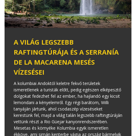
A VILÁG LEGSZEBB
RAFTINGTÚRÁJA ÉS A SERRANÍA
DE LA MACARENA MESÉS
VÍZESÉSEI
A kolumbiai Andoktól keletre fekvő területek
ismeretlenek a turisták előtt, pedig egészen elképesztő
dolgokat fedezhet fel az ember, ha hajlandó egy kicsit
lemondani a kényelemről. Egy régi barátom, Willi
tanyáján jártunk, ahol csodaszép vízeséseket
kerestünk fel, majd a világ talán legszebb raftingtúráján
vettünk részt a Rio Güejar kanyonrendszerében.
Mesetas és környéke Kolumbia egyik ismeretlen
ékköve, ami simán kenterbe vágja az ország bármelyik