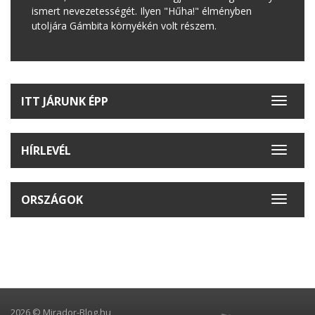
ismert nevezetességét. Ilyen "Hűha!" élményben
utoljára Gámbita környékén volt részem.
ITT JÁRUNK ÉPP
Toggle
navigat
HÍRLEVÉL
Toggle
navigat
ORSZÁGOK
Toggle
navigat
2026 © Mirador-Blog.hu