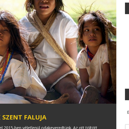
E
 SZENT FALUJA
 2015-ben véletlenül odakeveredtünk. Az ott töltött