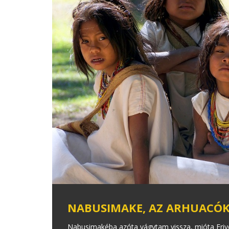
NABUSIMAKE, AZ ARHUACÓK
Nabusimakéba azóta vágytam vissza, mióta Erivel