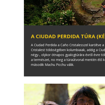
A CIUDAD PERDIDA TÚRA (KÉ
A Ciudad Perdida a Caño Cristalesszel karöltve
Cristalest többségében kolumbiaiak, addig a Ciuda
négy-, olykor ötnapos gyalogtúrára évről évre tö
a természet, no meg a túraútvonal mentén élő ko
második Machu Picchu válik.