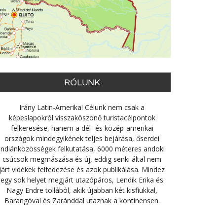
RÓLUNK
Irány Latin-Amerika! Célunk nem csak a
képeslapokról visszaköszönő turistacélpontok
felkeresése, hanem a dél- és közép-amerikai
országok mindegyikének teljes bejárása, őserdei
indiánközösségek felkutatása, 6000 méteres andoki
csúcsok megmászása és új, eddig senki által nem
járt vidékek felfedezése és azok publikálása. Mindez
egy sok helyet megjárt utazópáros, Lendik Erika és
Nagy Endre tollából, akik újabban két kisfiukkal,
Barangóval és Zaránddal utaznak a kontinensen.