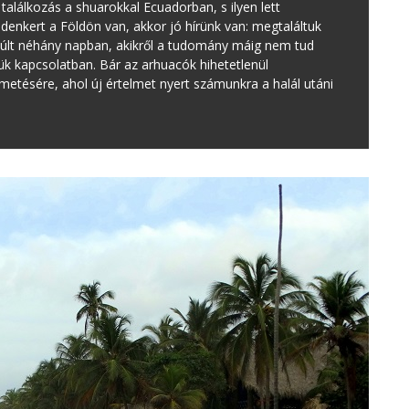
 találkozás a shuarokkal Ecuadorban, s ilyen lett
denkert a Földön van, akkor jó hírünk van: megtaláltuk
múlt néhány napban, akikről a tudomány máig nem tud
ük kapcsolatban. Bár az arhuacók hihetetlenül
etésére, ahol új értelmet nyert számunkra a halál utáni