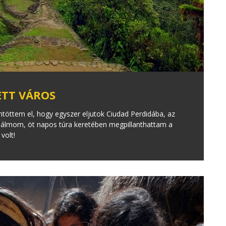
ETT VÁROS
töttem el, hogy egyszer eljutok Ciudad Perdidába, az
z álmom, öt napos túra keretében megpillanthattam a
volt!