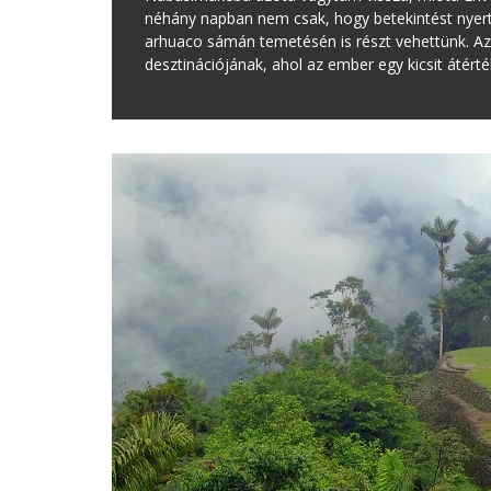
néhány napban nem csak, hogy betekintést nyer
arhuaco sámán temetésén is részt vehettünk. A
desztinációjának, ahol az ember egy kicsit átérték