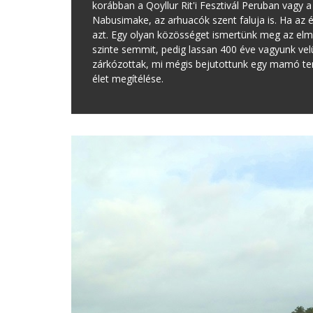
korábban a Qoyllur Rit'i Fesztivál Peruban vagy a
Nabusimake, az arhuacók szent faluja is. Ha az é
azt. Egy olyan közösséget ismertünk meg az el
szinte semmit, pedig lassan 400 éve vagyunk vel
zárkózottak, mi mégis bejutottunk egy mamó tem
élet megítélése.