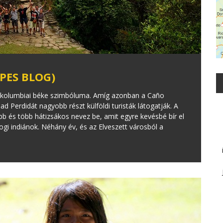
PES BLOG)
 a kolumbiai béke szimbóluma. Amíg azonban a Caño
d Perdidát nagyobb részt külföldi turisták látogatják. A
bb és több hátizsákos nevez be, amit egyre kevésbé bír el
gi indiánok. Néhány év, és az Elveszett városból a