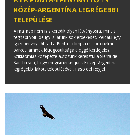
KÖZÉP-ARGENTÍNA LEGRÉGEBBI
TELEPÜLÉSE
A mai nap nem is sikeredik olyan látványosra, mint a
tegnapi volt, de így is látunk sok érdekeset. Például egy
igazi pénznyelőt, a La Punta-i olimpia és történelmi
parkot, aminek létjogosultsága eléggé kérdőjeles.
Sziklaomlás közepette autózunk keresztül a Sierra de
San Luison, hogy megismerkedjünk Közép-Argentína
legrégebbi lakott településével, Paso del Reyjel.