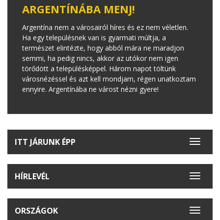
ARGENTÍNÁBA MENJ!
Argentína nem a városairól híres és ez nem véletlen.
Ha egy településnek van is gyarmati múltja, a
természet elintézte, hogy abból mára ne maradjon
semmi, ha pedig nincs, akkor az utókor nem igen
törődött a településképpel. Három napot töltünk
városnézéssel és azt kell mondjam, régen unatkoztam
ennyire. Argentínába ne várost nézni gyere!
ITT JÁRUNK ÉPP
Toggle
navigat
HÍRLEVÉL
Toggle
navigat
ORSZÁGOK
Toggle