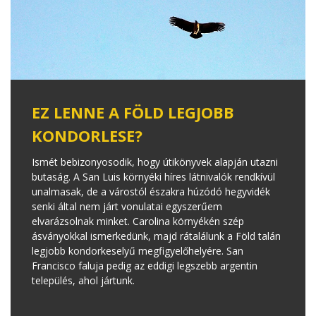
EZ LENNE A FÖLD LEGJOBB
KONDORLESE?
Ismét bebizonyosodik, hogy útikönyvek alapján utazni
butaság. A San Luis környéki híres látnivalók rendkívül
unalmasak, de a várostól északra húzódó hegyvidék
senki által nem járt vonulatai egyszerűem
elvarázsolnak minket. Carolina környékén szép
ásványokkal ismerkedünk, majd rátalálunk a Föld talán
legjobb kondorkeselyű megfigyelőhelyére. San
Francisco faluja pedig az eddigi legszebb argentin
település, ahol jártunk.