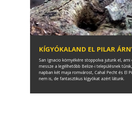
KÍGYÓKALAND EL PILAR ÁR
San Ignacio környékére stoppolva jutunk el, ami 
messze a legélhetőbb Belize-i településnek tűnik,
napban két maja romvárost, Cahal Pecht és El Pil
nem is, de fantasztikus kígyókat azért látunk.