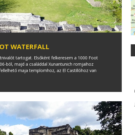
OOT WATERFALL
átnivalót tartogat. Elsőként felkeresem a 1000 Foot
06-ból, majd a családdal Xunantunich romjaihoz
 fellelhető maja templomhoz, az El Castillóhoz van