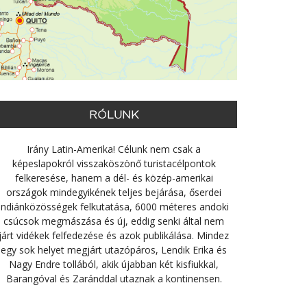
RÓLUNK
Irány Latin-Amerika! Célunk nem csak a
képeslapokról visszaköszönő turistacélpontok
felkeresése, hanem a dél- és közép-amerikai
országok mindegyikének teljes bejárása, őserdei
indiánközösségek felkutatása, 6000 méteres andoki
csúcsok megmászása és új, eddig senki által nem
járt vidékek felfedezése és azok publikálása. Mindez
egy sok helyet megjárt utazópáros, Lendik Erika és
Nagy Endre tollából, akik újabban két kisfiukkal,
Barangóval és Zaránddal utaznak a kontinensen.