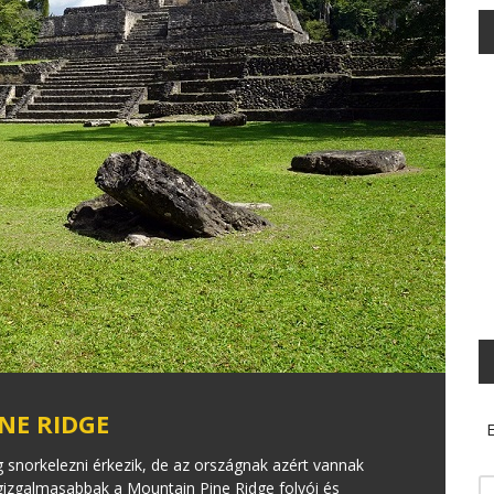
NE RIDGE
E
g snorkelezni érkezik, de az országnak azért vannak
legizgalmasabbak a Mountain Pine Ridge folyói és