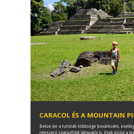
CARACOL ÉS A MOUNTAIN PI
Belize-be a turisták többsége búvárkodni, esetle
népszerű szárazföldi látnivalói is. Ezek közül a 