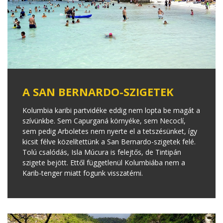
A SAN BERNARDO-SZIGETEK
Kolumbia karibi partvidéke eddig nem lopta be magát a
szívünkbe. Sem Capurganá környéke, sem Necoclí,
sem pedig Arboletes nem nyerte el a tetszésünket, így
kicsit félve közelítettünk a San Bernardo-szigetek felé.
Tolú csalódás, Isla Múcura is felejtős, de Tintipán
szigete bejött. Ettől függetlenül Kolumbiába nem a
Karib-tenger miatt fogunk visszatérni.