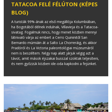
TATACOA FELÉ FÉLÚTON (KÉPES
BLOG)
A turisták 99%-ának az első megállója Kolumbiában,
ha Bogotából délnek indulnak, Villavieja és a Tatacoa-
sivatag. Fogalmuk nincs, hogy menet közben mennyi
látnivaló várja az embert a Cerro Quininitől San
Bernardo múmiáin át a Salto La Chorreráig, és akkor
Pradóról és La Victoria paleontológiai múzeumáról
nem is beszéltem. Négy nap alatt járjuk végig azt a
távot, amit mások éjszakai busszal szoktak teljesíteni,
és nem győzzük közben ide-oda kapkodni a fejünket.