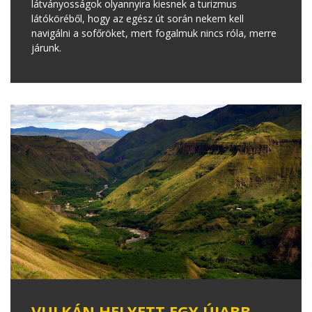
látványosságok olyannyira kiesnek a turizmus
látóköréből, hogy az egész út során nekem kell
navigálni a sofőröket, mert fogalmuk nincs róla, merre
járunk.
VULKÁN HELYETT EGY ÚJABB