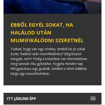
EBBŐL EGYÉL SOKAT, HA
HALÁLOD UTÁN
MUMIFIKÁLÓDNI SZERETNÉL
Tudtad, hogy van egy növény, amiből ha jó sokat
eszel, halálod után mumifikálódsz? Elég bizarul
hangzik, nem? Pedig a kolumbiai San Bernardóban
meg vannak róla győződve, hogyha minden nap
elfogyasztasz egy guatilát, belőled is lehet kiállítási
tárgy egy mauzóleumban.
ITT JÁRUNK ÉPP
Toggle
navigat