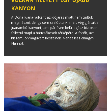
KANYON
A Doña Juana-vulkánt az időjárás miatt nem tudtuk
megmászni, de így sem csalódtunk, mert végigjártuk a
Juanambú-kanyont, ami pár éven belül egész biztosan
felkerül majd a hátizsákosok térképére. A fotók, azt
hiszem, önmagukért beszélnek. Nehéz lesz elhagyni
Nariñót.