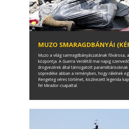
MUZO SMARAGDBÁNYÁI (KÉP
Muzo a világ samragdbányászatának fővárosa, a 
központja. A Guerra Verdétől mai napig szenved
drogvezérek által támogatott paramilitárisoknak é
söpredéke abban a reményben, hogy rálelnek egy
Rengeteg véres történet, kiszínezett legenda k
fel Mirador-csapattal.