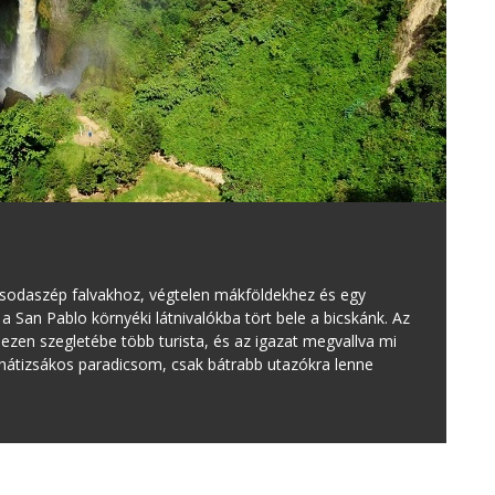
sodaszép falvakhoz, végtelen mákföldekhez és egy
 a San Pablo környéki látnivalókba tört bele a bicskánk. Az
 ezen szegletébe több turista, és az igazat megvallva mi
hátizsákos paradicsom, csak bátrabb utazókra lenne