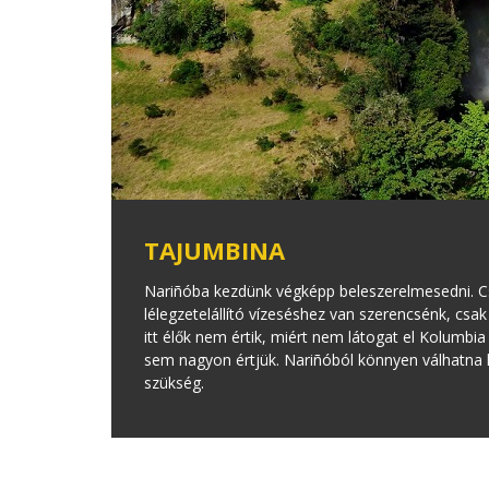
TAJUMBINA
Nariñóba kezdünk végképp beleszerelmesedni. C
lélegzetelállító vízeséshez van szerencsénk, csak
itt élők nem értik, miért nem látogat el Kolumbia
sem nagyon értjük. Nariñóból könnyen válhatna 
szükség.