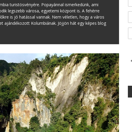
umbia turistösvényére. Popayánnal ismerkedünk, ami
dik legszebb városa, egyetemi központ is. A fehérre
lőkre is jó hatással vannak. Nem véletlen, hogy a város
et ajándékozott Kolumbiának. Jöjjön hát egy képes blog