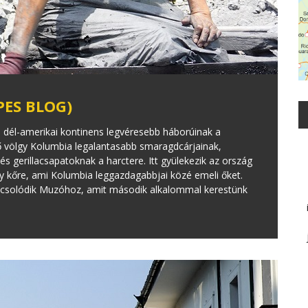
ES BLOG)
dél-amerikai kontinens legvéresebb háborúinak a
ő völgy Kolumbia legalantasabb smaragdcárjainak,
s gerillacsapatoknak a harctere. Itt gyülekezik az ország
 kőre, ami Kolumbia leggazdagabbjai közé emeli őket.
apcsolódik Muzóhoz, amit második alkalommal kerestünk