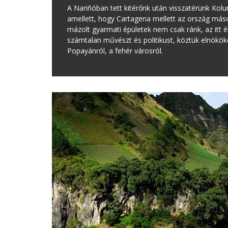
A Nariñóban tett kitérőnk után visszatérünk Kol
amellett, hogy Cartagena mellett az ország máso
mázolt gyarmati épületek nem csak ránk, az itt é
számtalan művészt és politikust, köztük elnökök
Popayánról, a fehér városról.