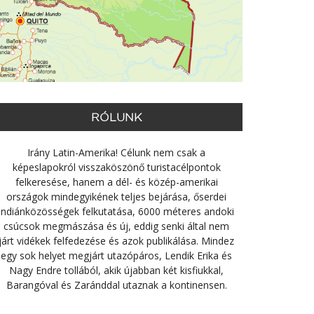
RÓLUNK
Irány Latin-Amerika! Célunk nem csak a
képeslapokról visszaköszönő turistacélpontok
felkeresése, hanem a dél- és közép-amerikai
országok mindegyikének teljes bejárása, őserdei
indiánközösségek felkutatása, 6000 méteres andoki
csúcsok megmászása és új, eddig senki által nem
járt vidékek felfedezése és azok publikálása. Mindez
egy sok helyet megjárt utazópáros, Lendik Erika és
Nagy Endre tollából, akik újabban két kisfiukkal,
Barangóval és Zaránddal utaznak a kontinensen.