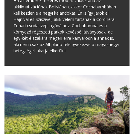
Ha az ember kíméletes módját választaná az
akklimatizációnak Bolíviában, akkor Cochabambában
kell kezdenie a hegyi kalandokat. Én is így járok el
Hajnival és Sziszivel, akik velem tartanak a Cordillera
Tunari csodaszép lagúnáihoz. Cochabamba és a
környező régészeti parkok kevésbé látványosak, de
egy-két éjszakára megéri erre kanyarodnia annak is,
aki nem csak az Altiplano felé igyekezve a magashegyi
betegséget akarja elkerülni.