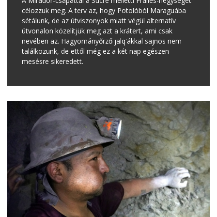
A Mirador-csapattal a Sucre melletti Frailes-hegységet
célozzuk meg. A terv az, hogy Potolóból Maraguába
sétálunk, de az útviszonyok miatt végül alternatív
útvonalon közelítjük meg azt a krátert, ami csak
nevében az. Hagyományőrző jalq'ákkal sajnos nem
találkozunk, de ettől még ez a két nap egészen
mesésre sikeredett.