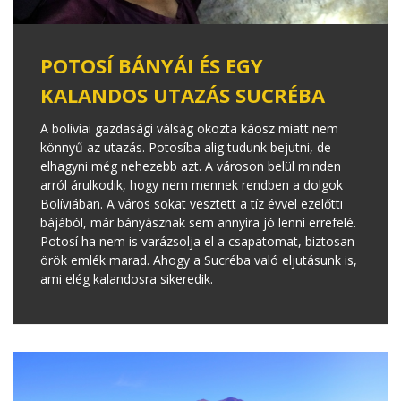
POTOSÍ BÁNYÁI ÉS EGY
KALANDOS UTAZÁS SUCRÉBA
A bolíviai gazdasági válság okozta káosz miatt nem
könnyű az utazás. Potosíba alig tudunk bejutni, de
elhagyni még nehezebb azt. A városon belül minden
arról árulkodik, hogy nem mennek rendben a dolgok
Bolíviában. A város sokat vesztett a tíz évvel ezelőtti
bájából, már bányásznak sem annyira jó lenni errefelé.
Potosí ha nem is varázsolja el a csapatomat, biztosan
örök emlék marad. Ahogy a Sucréba való eljutásunk is,
ami elég kalandosra sikeredik.