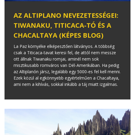
AZ ALTIPLANO NEVEZETESSÉGEI:
TIWANAKU, TITICACA-TÓ ÉS A
CHACALTAYA (KÉPES BLOG)
La Paz környéke elképesztően látványos. A többség
csak a Titicaca-tavat keresi fel, de attól nem messze
ott állnak Tiwanaku romjai, aminél nem sok
misztikusabb romváros van Dél-Amerikában. Ha pedig
az Altiplanón jársz, legalább egy 5000-es fel kell menni.
Ezek közül al egkönnyebb egyértelműen a Chacaltaya,
ami nem a kihívás, sokkal inkább a táj miatt izgalmas.