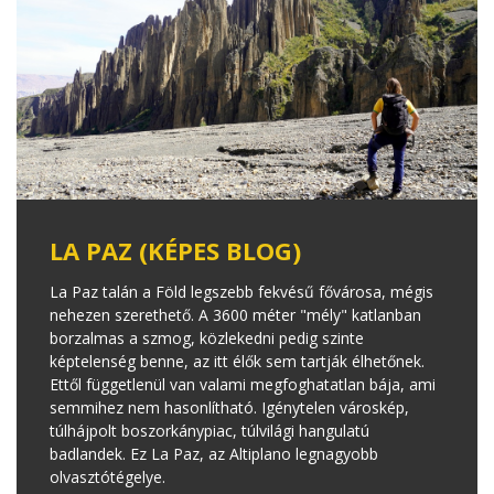
LA PAZ (KÉPES BLOG)
La Paz talán a Föld legszebb fekvésű fővárosa, mégis
nehezen szerethető. A 3600 méter "mély" katlanban
borzalmas a szmog, közlekedni pedig szinte
képtelenség benne, az itt élők sem tartják élhetőnek.
Ettől függetlenül van valami megfoghatatlan bája, ami
semmihez nem hasonlítható. Igénytelen városkép,
túlhájpolt boszorkánypiac, túlvilági hangulatú
badlandek. Ez La Paz, az Altiplano legnagyobb
olvasztótégelye.