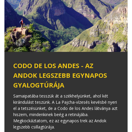
CODO DE LOS ANDES - AZ
ANDOK LEGSZEBB EGYNAPOS
GYALOGTÚRÁJA
Samaipatába tesszük át a székhelyünket, ahol két
kirándulást teszünk. A La Pajcha-vízesés kevésbé nyeri
el a tetszésünket, de a Codo de los Andes látványa azt
hiszem, mindenkinek beég a retinájába.
Megkockáztatom, ez az egynapos trek az Andok
legszebb csillagtúrája.