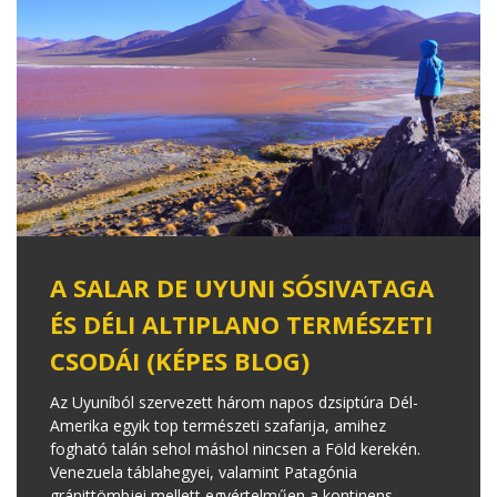
A SALAR DE UYUNI SÓSIVATAGA
ÉS DÉLI ALTIPLANO TERMÉSZETI
CSODÁI (KÉPES BLOG)
Az Uyuníból szervezett három napos dzsiptúra Dél-
Amerika egyik top természeti szafarija, amihez
fogható talán sehol máshol nincsen a Föld kerekén.
Venezuela táblahegyei, valamint Patagónia
gránittömbjei mellett egyértelműen a kontinens