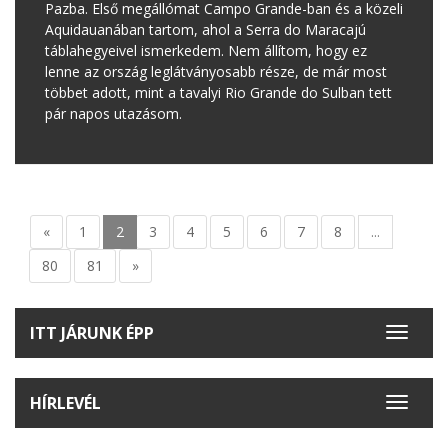
Pazba. Első megállómat Campo Grande-ban és a közeli
Aquidauanában tartom, ahol a Serra do Maracajú
táblahegyeivel ismerkedem. Nem állítom, hogy ez
lenne az ország leglátványosabb része, de már most
többet adott, mint a tavalyi Rio Grande do Sulban tett
pár napos utazásom.
«
1
2
3
4
5
6
7
8
...
80
81
»
ITT JÁRUNK ÉPP
Toggle
navigat
HÍRLEVÉL
Toggle
navigat