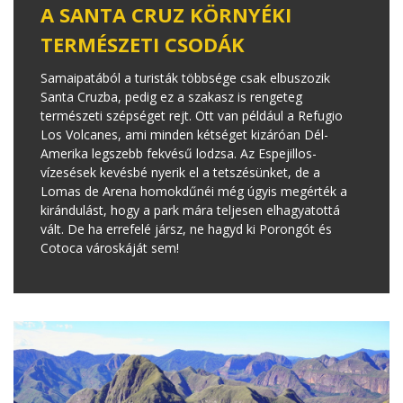
A SANTA CRUZ KÖRNYÉKI
TERMÉSZETI CSODÁK
Samaipatából a turisták többsége csak elbuszozik
Santa Cruzba, pedig ez a szakasz is rengeteg
természeti szépséget rejt. Ott van például a Refugio
Los Volcanes, ami minden kétséget kizáróan Dél-
Amerika legszebb fekvésű lodzsa. Az Espejillos-
vízesések kevésbé nyerik el a tetszésünket, de a
Lomas de Arena homokdűnéi még úgyis megérték a
kirándulást, hogy a park mára teljesen elhagyatottá
vált. De ha errefelé jársz, ne hagyd ki Porongót és
Cotoca városkáját sem!