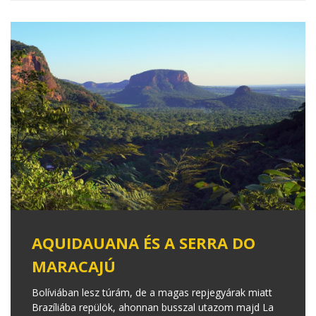
AQUIDAUANA ÉS A SERRA DO
MARACAJÚ
Bolíviában lesz túrám, de a magas repjegyárak miatt
Brazíliába repülök, ahonnan busszal utazom majd La