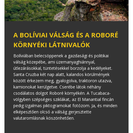
A BOLÍVIAI VÁLSÁG ÉS A ROBORÉ
KÖRNYÉKI LÁTNIVALÓK
Bolíviában belecsöppenek a gazdasági és politikai
válság közepébe, ami üzemanyaghiánnyal,
útlezárásokkal, tüntetésekkel borzolja a kedélyeket.
Santa Cruzba két nap alatt, kalandos körülmények
között érkezem meg, gyalogolva, traktoron utazva,
kamionokat kerülgetve. Cserébe látok néhány
csodálatos dolgot Roboré környékén. A Tucabaca-
völgyben szépséges sziklákat, az El Manantial fincán
pedig izgalmas piktogramokat fotózom. Ja, és minden
elképesztően olcsó a válság gerjesztette
valutaromlásnak köszönhetően.